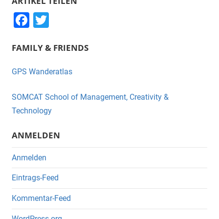
ARTIKEL TEILEN
F
T
a
wi
FAMILY & FRIENDS
c
tt
e
er
GPS Wanderatlas
b
o
SOMCAT School of Management, Creativity &
o
Technology
k
ANMELDEN
Anmelden
Eintrags-Feed
Kommentar-Feed
WordPress.org