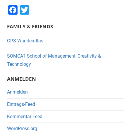
F
T
a
wi
FAMILY & FRIENDS
c
tt
e
er
GPS Wanderatlas
b
o
SOMCAT School of Management, Creativity &
o
Technology
k
ANMELDEN
Anmelden
Eintrags-Feed
Kommentar-Feed
WordPress.org