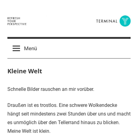
Zum
Inhalt
springen
Terminal
The
Digital
Y
Menü
Business
Magazine
Kleine Welt
22.
terminal-
Urbi
Schnelle Bilder rauschen an mir vorüber.
Mai
y
et
2016
orbi
Draußen ist es trostlos. Eine schwere Wolkendecke
hängt seit mindestens zwei Stunden über uns und macht
es unmöglich über den Tellerrand hinaus zu blicken.
Meine Welt ist klein.