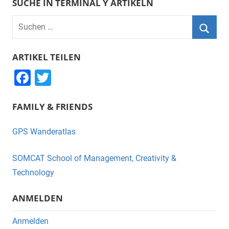
SUCHE IN TERMINAL Y ARTIKELN
Suchen
nach:
Suche
ARTIKEL TEILEN
F
T
a
wi
FAMILY & FRIENDS
c
tt
e
er
GPS Wanderatlas
b
o
SOMCAT School of Management, Creativity &
o
Technology
k
ANMELDEN
Anmelden