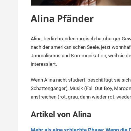
Alina Pfänder
Alina, berlin-brandenburgisch-hamburger Gew
25.
terminal-
Redaktion
November
y
nach der amerikanischen Seele, jetzt wohnhaft 
2016
Journalismus und Kommunikation, weil sie 
interessiert.
Wenn Alina nicht studiert, beschäftigt sie si
Schattengänger), Musik (Fall Out Boy, Maroo
anstreichen (rot, grau, dann wieder rot, wied
Artikel von Alina
Mehr als eine schlechte Phase: Wenn die D