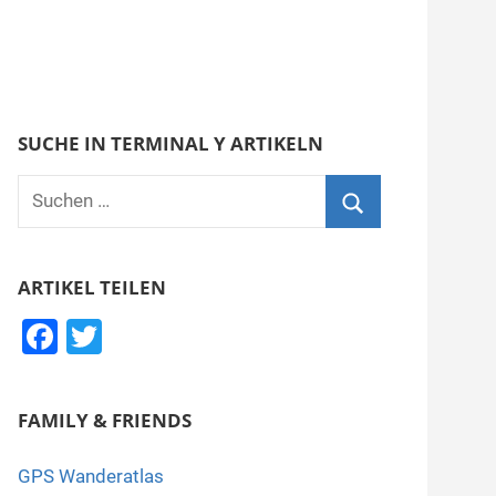
SUCHE IN TERMINAL Y ARTIKELN
Suchen
nach:
Suchen
ARTIKEL TEILEN
F
T
a
wi
c
tt
FAMILY & FRIENDS
e
er
b
GPS Wanderatlas