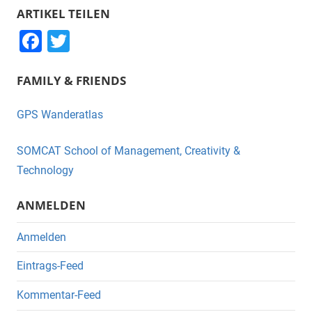
ARTIKEL TEILEN
F
T
a
wi
FAMILY & FRIENDS
c
tt
e
er
GPS Wanderatlas
b
o
SOMCAT School of Management, Creativity &
o
Technology
k
ANMELDEN
Anmelden
Eintrags-Feed
Kommentar-Feed