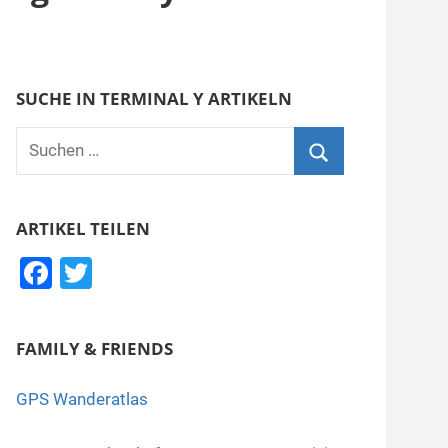
SUCHE IN TERMINAL Y ARTIKELN
Suchen
nach:
Suchen
ARTIKEL TEILEN
F
T
a
wi
c
tt
FAMILY & FRIENDS
e
er
b
GPS Wanderatlas
o