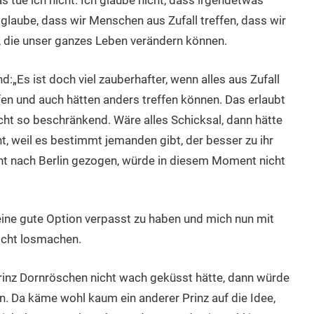
as tue ich nicht. Ich glaube nicht, dass irgendetwas
h glaube, dass wir Menschen aus Zufall treffen, dass wir
, die unser ganzes Leben verändern können.
d:„Es ist doch viel zauberhafter, wenn alles aus Zufall
fen und auch hätten anders treffen können. Das erlaubt
cht so beschränkend. Wäre alles Schicksal, dann hätte
nt, weil es bestimmt jemanden gibt, der besser zu ihr
cht nach Berlin gezogen, würde in diesem Moment nicht
ne gute Option verpasst zu haben und mich nun mit
icht losmachen.
rinz Dornröschen nicht wach geküsst hätte, dann würde
n. Da käme wohl kaum ein anderer Prinz auf die Idee,