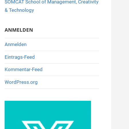
SOMCAT School of Management, Creativity
o
& Technology
k
ANMELDEN
Anmelden
Eintrags-Feed
Kommentar-Feed
WordPress.org