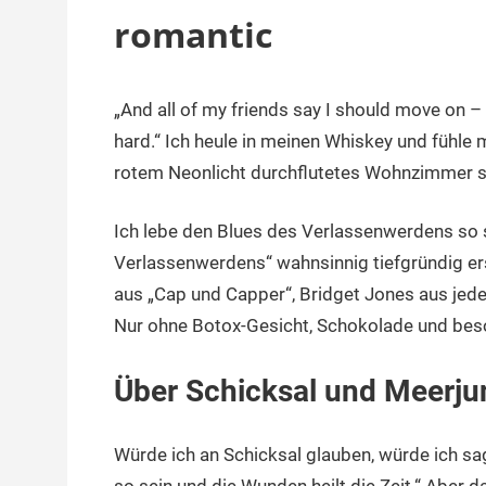
romantic
„And all of my friends say I should move on – sh
7.
terminal-
Urbi
Januar
y
et
hard.“ Ich heule in meinen Whiskey und fühle
2017
orbi
rotem Neonlicht durchflutetes Wohnzimmer sc
Ich lebe den Blues des Verlassenwerdens so 
Verlassenwerdens“ wahnsinnig tiefgründig e
aus „Cap und Capper“, Bridget Jones aus jede
Nur ohne Botox-Gesicht, Schokolade und bes
Über Schicksal und Meerju
Würde ich an Schicksal glauben, würde ich sag