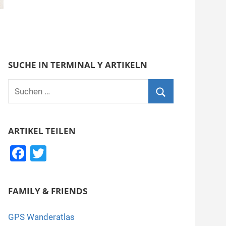
SUCHE IN TERMINAL Y ARTIKELN
Suchen
nach:
Suchen
ARTIKEL TEILEN
F
T
a
wi
c
tt
FAMILY & FRIENDS
e
er
b
GPS Wanderatlas