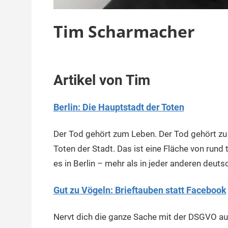
Tim Scharmacher
23.
terminal-
Redaktion
Artikel von Tim
November
y
2016
Berlin: Die Hauptstadt der Toten
Der Tod gehört zum Leben. Der Tod gehört zu B
Toten der Stadt. Das ist eine Fläche von rund
es in Berlin – mehr als in jeder anderen deuts
Gut zu Vögeln: Brieftauben statt Facebook
Nervt dich die ganze Sache mit der DSGVO au