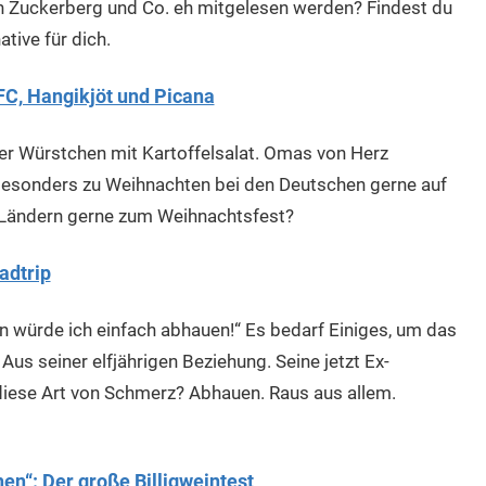
n Zuckerberg und Co. eh mitgelesen werden? Findest du
tive für dich.
FC, Hangikjöt und Picana
er Würstchen mit Kartoffelsalat. Omas von Herz
besonders zu Weihnachten bei den Deutschen gerne auf
 Ländern gerne zum Weihnachtsfest?
adtrip
en würde ich einfach abhauen!“ Es bedarf Einiges, um das
us seiner elfjährigen Beziehung. Seine jetzt Ex-
 diese Art von Schmerz? Abhauen. Raus aus allem.
“: Der große Billigweintest