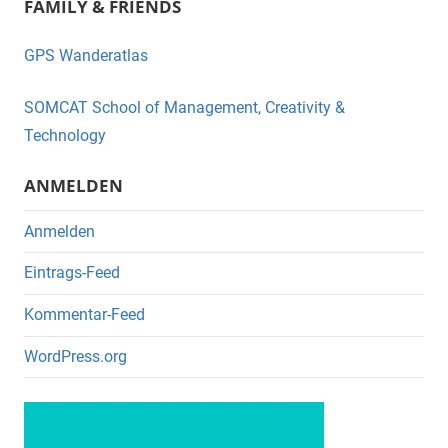
FAMILY & FRIENDS
c
tt
e
er
GPS Wanderatlas
b
o
SOMCAT School of Management, Creativity &
o
Technology
k
ANMELDEN
Anmelden
Eintrags-Feed
Kommentar-Feed
WordPress.org