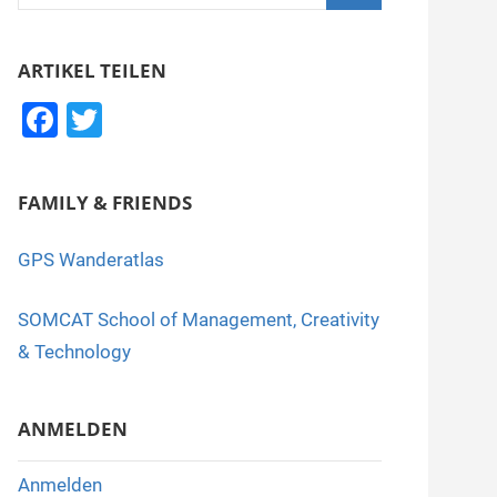
nach:
Suchen
ARTIKEL TEILEN
F
T
a
wi
c
tt
FAMILY & FRIENDS
e
er
b
GPS Wanderatlas
o
SOMCAT School of Management, Creativity
o
& Technology
k
ANMELDEN
Anmelden