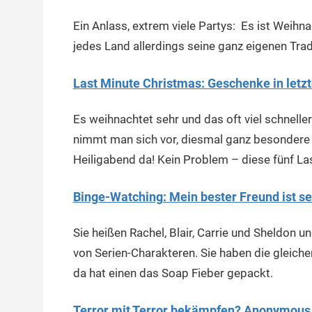
Ein Anlass, extrem viele Partys: Es ist Weihn
jedes Land allerdings seine ganz eigenen Trad
Last Minute Christmas: Geschenke in letz
Es weihnachtet sehr und das oft viel schnelle
nimmt man sich vor, diesmal ganz besondere G
Heiligabend da! Kein Problem – diese fünf L
Binge-Watching: Mein bester Freund ist se
Sie heißen Rachel, Blair, Carrie und Sheldon u
von Serien-Charakteren. Sie haben die glei
da hat einen das Soap Fieber gepackt.
Terror mit Terror bekämpfen? Anonymous 