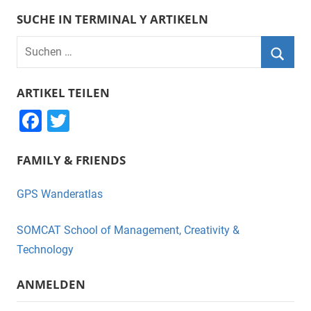
SUCHE IN TERMINAL Y ARTIKELN
Suchen
nach:
Suche
ARTIKEL TEILEN
F
T
a
wi
FAMILY & FRIENDS
c
tt
e
er
GPS Wanderatlas
b
o
SOMCAT School of Management, Creativity &
o
Technology
k
ANMELDEN