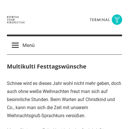
Zum
Inhalt
springen
Terminal
The
Digital
Y
Menü
Business
Magazine
Multikulti Festtagswünsche
23.
terminal-
Urbi
Schnee wird es dieses Jahr wohl nicht mehr geben, doch
Dezember
y
et
auch ohne weiße Weihnachten freut man sich auf
2014
orbi
besinnliche Stunden. Beim Warten auf Christkind und
Co., kann man sich die Zeit mit unserem
Weihnachtsgruß-Sprachkurs versüßen.