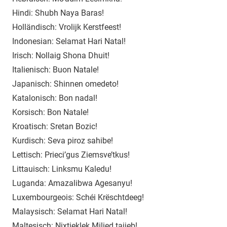
Hindi: Shubh Naya Baras!
Holländisch: Vrolijk Kerstfeest!
Indonesian: Selamat Hari Natal!
Irisch: Nollaig Shona Dhuit!
Italienisch: Buon Natale!
Japanisch: Shinnen omedeto!
Katalonisch: Bon nadal!
Korsisch: Bon Natale!
Kroatisch: Sretan Bozic!
Kurdisch: Seva piroz sahibe!
Lettisch: Prieci’gus Ziemsve’tkus!
Littauisch: Linksmu Kaledu!
Luganda: Amazalibwa Agesanyu!
Luxembourgeois: Schéi Krëschtdeeg!
Malaysisch: Selamat Hari Natal!
Maltesisch: Nixtieklek Milied tajjeb!