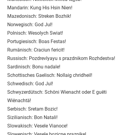
Mandarin: Kung His Hsin Nien!
Mazedonisch: Streken Bozhik!
Norwegisch: God Jul!
Polnisch: Wesolych Swiat!
Portugiesisch: Boas Festas!
Rumänisch: Craciun fericit!
Russisch: Pozdrevlyayu s prazdnikom Rozhdestva!
Sardinisch: Bonu nadale!
Schottisches Gaelisch: Nollaig chridheil!
Schwedisch: God Jul!
Schwyzerdütsch: Schöni Wienacht oder E guëti
Wiënachtä!
Serbisch: Sretam Bozic!
Sizilianisch: Bon Natali!
Slowakisch: Vesele Vianoce!
Slowenisch: Vesele bozicne praznike!