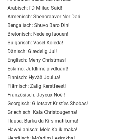
Arabisch: I’D Miilad Said!
Armenisch: Shenoraavor Nor Dari!
Bengalisch: Shuvo Baro Din!
Bretonisch: Nedeleg laouen!
Bulgarisch: Vasel Koleda!
Dänisch: Glædelig Jul!
Englisch: Merry Christmas!
Eskimo: Jutdlime pivdluarit!
Finnisch: Hyvää Joulua!
Flämisch: Zalig Kerstfeest!
Französisch: Joyeux Noël!
Georgisch: Gilotsavt Krist’es Shobas!
Griechisch: Kala Christougenna!
Hausa: Barka da Kirsimatikuma!
Hawaiianisch: Mele Kalikimaka!
Hebräisch: Mo’adim Lesimkha!