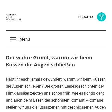
Zum
Inhalt
springen
Terminal
The
Digital
Y
Menü
Business
Magazine
Der wahre Grund, warum wir beim
Küssen die Augen schließen
28.
terminal-
Urbi
Habt ihr euch jemals gewundert, warum wir beim Küssen
März
y
et
die Augen schließen? Die großen Liebesgeschichten der
2016
orbi
Filmklassiker zeigten uns schon früh, wie es richtig geht
und auch beim Lesen der schönsten Romantik-Romane
stellen wir uns die Kussszenen mit geschlossenen Augen