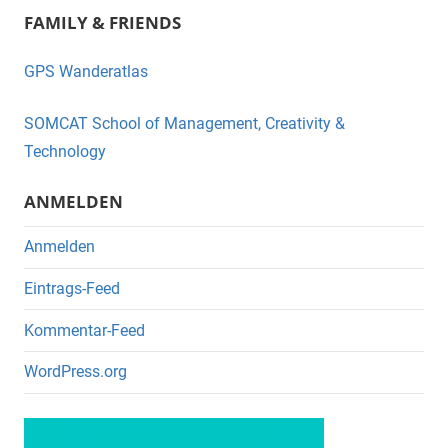
FAMILY & FRIENDS
c
tt
e
er
GPS Wanderatlas
b
o
SOMCAT School of Management, Creativity &
o
Technology
k
ANMELDEN
Anmelden
Eintrags-Feed
Kommentar-Feed
WordPress.org