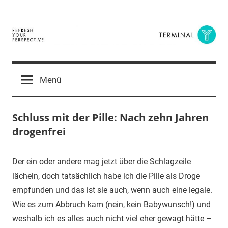
Zum
Inhalt
springen
Terminal
The
Digital
Y
Menü
Business
Magazine
Schluss mit der Pille: Nach zehn Jahren
drogenfrei
7.
terminal-
Urbi
Der ein oder andere mag jetzt über die Schlagzeile
Februar
y
et
lächeln, doch tatsächlich habe ich die Pille als Droge
2016
orbi
empfunden und das ist sie auch, wenn auch eine legale.
Wie es zum Abbruch kam (nein, kein Babywunsch!) und
weshalb ich es alles auch nicht viel eher gewagt hätte –