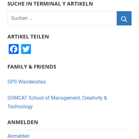
SUCHE IN TERMINAL Y ARTIKELN
Suchen
nach:
Suche
ARTIKEL TEILEN
F
T
a
wi
FAMILY & FRIENDS
c
tt
e
er
GPS Wanderatlas
b
o
SOMCAT School of Management, Creativity &
o
Technology
k
ANMELDEN
Anmelden