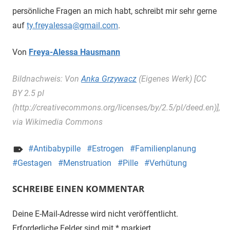
persönliche Fragen an mich habt, schreibt mir sehr gerne
auf
ty.freyalessa@gmail.com
.
Von
Freya-Alessa Hausmann
Bildnachweis: Von
Anka Grzywacz
(Eigenes Werk) [CC
BY 2.5 pl
(http://creativecommons.org/licenses/by/2.5/pl/deed.en)],
via Wikimedia Commons
Antibabypille
Estrogen
Familienplanung
Gestagen
Menstruation
Pille
Verhütung
SCHREIBE EINEN KOMMENTAR
Deine E-Mail-Adresse wird nicht veröffentlicht.
Erforderliche Felder sind mit
*
markiert