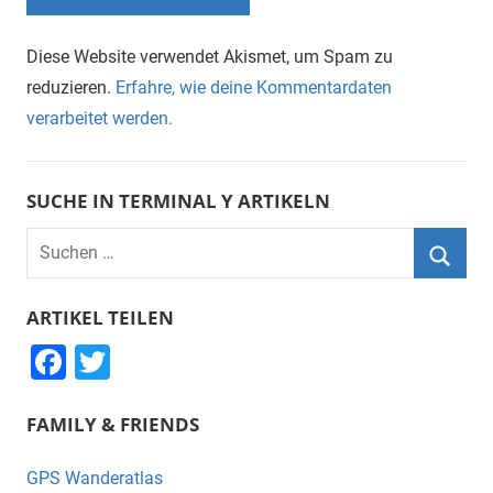
Diese Website verwendet Akismet, um Spam zu
reduzieren.
Erfahre, wie deine Kommentardaten
verarbeitet werden.
SUCHE IN TERMINAL Y ARTIKELN
Suchen
nach:
Suche
ARTIKEL TEILEN
F
T
a
wi
FAMILY & FRIENDS
c
tt
e
er
GPS Wanderatlas