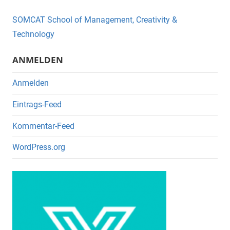
b
o
SOMCAT School of Management, Creativity &
o
Technology
k
ANMELDEN
Anmelden
Eintrags-Feed
Kommentar-Feed
WordPress.org