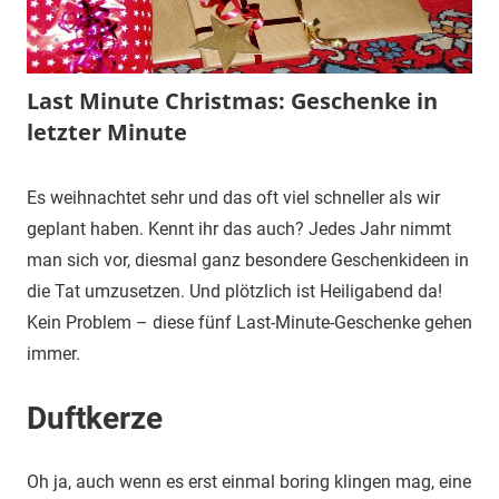
Last Minute Christmas: Geschenke in
letzter Minute
23.
terminal-
Urbi
Es weihnachtet sehr und das oft viel schneller als wir
Dezember
y
et
geplant haben. Kennt ihr das auch? Jedes Jahr nimmt
2015
orbi
man sich vor, diesmal ganz besondere Geschenkideen in
die Tat umzusetzen. Und plötzlich ist Heiligabend da!
Kein Problem – diese fünf Last-Minute-Geschenke gehen
immer.
Duftkerze
Oh ja, auch wenn es erst einmal boring klingen mag, eine