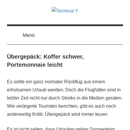
Zum
Inhalt
springen
Terminal
The
Digital
Business
Menü
Y
Magazine
Übergepäck: Koffer schwer,
Portemonnaie leicht
16.
terminal-
Urbi
Es sollte ein ganz normaler Rückflug aus einem
Februar
y
et
erholsamen Urlaub werden. Doch die Flughäfen sind in
2015
orbi
letzter Zeit nicht nur durch Streiks in die Medien geraten.
Wie verärgerte Touristen berichten, gibt es auch noch
anderweitig Kritik: Übergepäck wird immer teurer.
Es ist nicht selten, dass Urlauber neben Sonnenteint