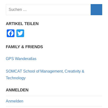
Suchen
nach:
Such
ARTIKEL TEILEN
F
T
a
wi
c
tt
FAMILY & FRIENDS
e
er
GPS Wanderatlas
b
o
SOMCAT School of Management, Creativity &
o
Technology
k
ANMELDEN
Anmelden