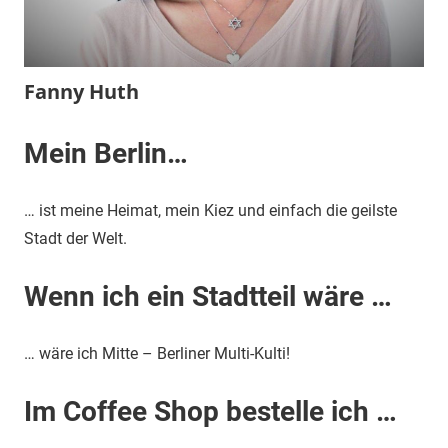
Fanny Huth
Mein Berlin…
28.
terminal-
Redaktion
November
y
2016
… ist meine Heimat, mein Kiez und einfach die geilste
Stadt der Welt.
Wenn ich ein Stadtteil wäre …
… wäre ich Mitte – Berliner Multi-Kulti!
Im Coffee Shop bestelle ich …