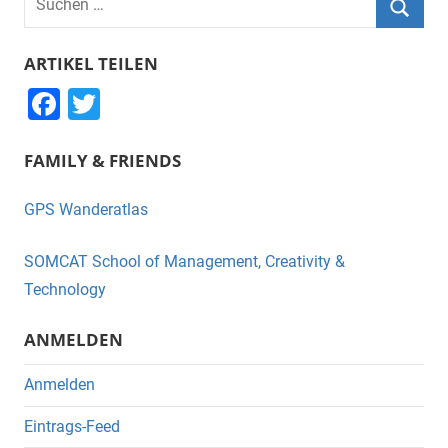
nach:
Suche
ARTIKEL TEILEN
F
T
a
wi
FAMILY & FRIENDS
c
tt
e
er
GPS Wanderatlas
b
o
SOMCAT School of Management, Creativity &
o
Technology
k
ANMELDEN
Anmelden
Eintrags-Feed