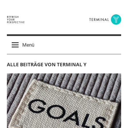
Zum
Inhalt
springen
Terminal
The
Digital
Y
Menü
Business
Magazine
ALLE BEITRÄGE VON TERMINAL Y