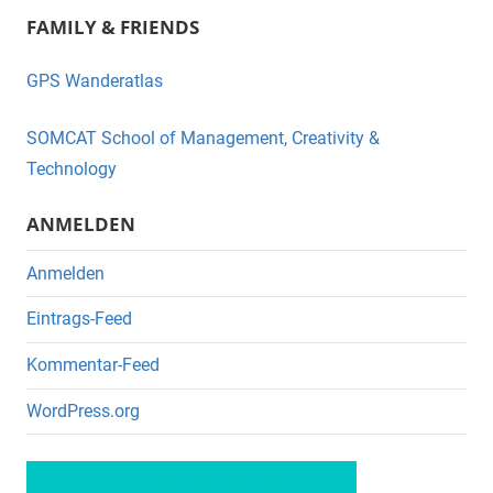
FAMILY & FRIENDS
c
tt
e
er
GPS Wanderatlas
b
o
SOMCAT School of Management, Creativity &
o
Technology
k
ANMELDEN
Anmelden
Eintrags-Feed
Kommentar-Feed
WordPress.org