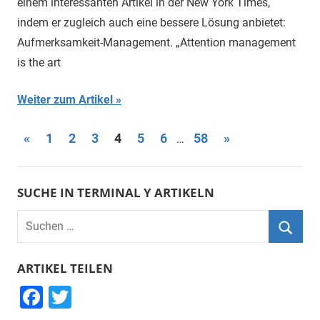
einem interessanten Artikel in der New York Times,
indem er zugleich auch eine bessere Lösung anbietet:
Aufmerksamkeit-Management. „Attention management
is the art
Weiter zum Artikel
Beitragsnavigation
Vorherige
Nächste
«
1
2
3
4
5
6
58
»
…
Beiträge
Beiträge
SUCHE IN TERMINAL Y ARTIKELN
Suchen
nach:
Suche
ARTIKEL TEILEN
F
T
a
wi