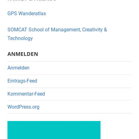
c
tt
e
er
GPS Wanderatlas
b
o
SOMCAT School of Management, Creativity &
o
Technology
k
ANMELDEN
Anmelden
Eintrags-Feed
Kommentar-Feed
WordPress.org