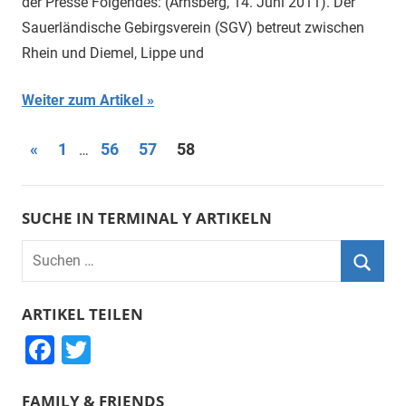
der Presse Folgendes: (Arnsberg, 14. Juni 2011). Der
Sauerländische Gebirgsverein (SGV) betreut zwischen
Rhein und Diemel, Lippe und
Weiter zum Artikel
Beitragsnavigation
Vorherige
«
1
56
57
58
…
Beiträge
SUCHE IN TERMINAL Y ARTIKELN
Suchen
nach:
Suche
ARTIKEL TEILEN
F
T
a
wi
FAMILY & FRIENDS