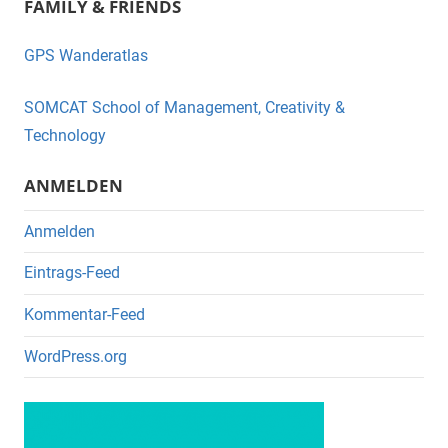
FAMILY & FRIENDS
c
tt
e
er
GPS Wanderatlas
b
o
SOMCAT School of Management, Creativity &
o
Technology
k
ANMELDEN
Anmelden
Eintrags-Feed
Kommentar-Feed
WordPress.org