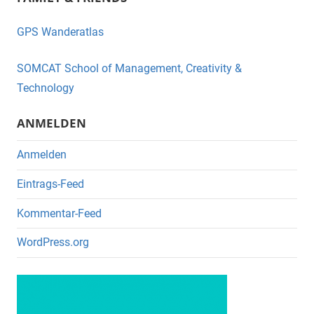
c
tt
e
er
GPS Wanderatlas
b
o
SOMCAT School of Management, Creativity &
o
Technology
k
ANMELDEN
Anmelden
Eintrags-Feed
Kommentar-Feed
WordPress.org