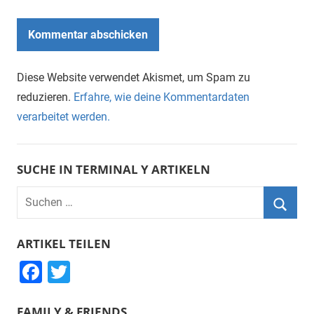
Diese Website verwendet Akismet, um Spam zu
reduzieren.
Erfahre, wie deine Kommentardaten
verarbeitet werden.
SUCHE IN TERMINAL Y ARTIKELN
Suchen
nach:
Suche
ARTIKEL TEILEN
F
T
a
wi
FAMILY & FRIENDS