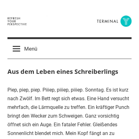
Zum
Inhalt
springen
Terminal
The
Digital
Y
Menü
Business
Magazine
Aus dem Leben eines Schreiberlings
18.
terminal-
Urbi
Piep, piep, piep. Piiiep, piiiep, piiiep. Sonntag. Es ist kurz
Oktober
y
et
nach Zwölf. Im Bett regt sich etwas. Eine Hand versucht
2017
orbi
mehrfach, die Lärmquelle zu treffen. Ein kräftiger Punch
bringt den Wecker zum Schweigen. Ganz vorsichtig
öffnet sich ein Auge. Ein fataler Fehler. Gleißendes
Sonnenlicht blendet mich. Mein Kopf fängt an zu