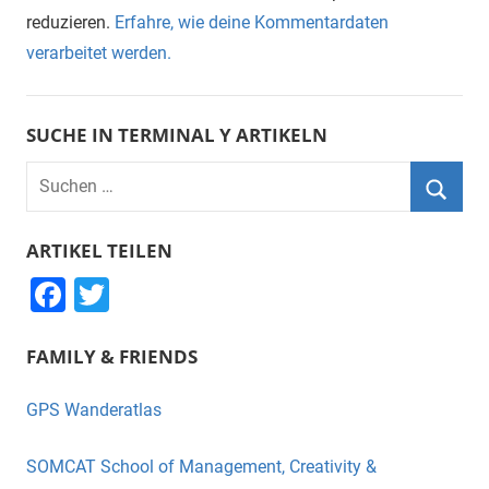
reduzieren.
Erfahre, wie deine Kommentardaten
verarbeitet werden.
SUCHE IN TERMINAL Y ARTIKELN
Suchen
nach:
Suche
ARTIKEL TEILEN
F
T
a
wi
FAMILY & FRIENDS
c
tt
e
er
GPS Wanderatlas
b
o
SOMCAT School of Management, Creativity &