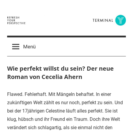
Zum
Inhalt
springen
Terminal
The
Digital
Y
Menü
Business
Magazine
Wie perfekt willst du sein? Der neue
Roman von Cecelia Ahern
9.
terminal-
Urbi
Flawed. Fehlerhaft. Mit Mängeln behaftet. In einer
November
y
et
zukünftigen Welt zählt es nur noch, perfekt zu sein. Und
2016
orbi
bei der 17jährigen Celestine läuft alles perfekt. Sie ist
klug, hübsch und ihr Freund ein Traum. Doch ihre Welt
verändert sich schlagartig, als sie einmal nicht den