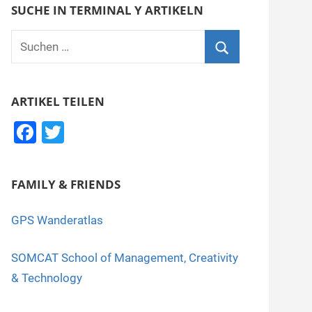
SUCHE IN TERMINAL Y ARTIKELN
Suchen
nach:
Suchen
ARTIKEL TEILEN
F
T
a
wi
c
tt
FAMILY & FRIENDS
e
er
b
GPS Wanderatlas
o
SOMCAT School of Management, Creativity
o
& Technology
k