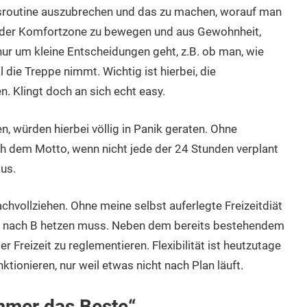
agsroutine auszubrechen und das zu machen, worauf man
s der Komfortzone zu bewegen und aus Gewohnheit,
r um kleine Entscheidungen geht, z.B. ob man, wie
 die Treppe nimmt. Wichtig ist hierbei, die
. Klingt doch an sich echt easy.
n, würden hierbei völlig in Panik geraten. Ohne
ch dem Motto, wenn nicht jede der 24 Stunden verplant
aus.
chvollziehen. Ohne meine selbst auferlegte Freizeitdiät
on A nach B hetzen muss. Neben dem bereits bestehendem
r Freizeit zu reglementieren. Flexibilität ist heutzutage
ktionieren, nur weil etwas nicht nach Plan läuft.
mmer das Beste“