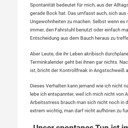
Spontanität bedeutet für mich, aus der Allt
12.
terminal-
Urbi
April
y
et
gerade Bock hat. Das umfasst auch, sich au
2017
orbi
Ungewohnheiten zu machen. Selbst wenn es nu
immer, den Fahrstuhl benutzt oder einfach mal
Entscheidung aus dem Bauch heraus zu treffen
Aber Leute, die ihr Leben akribisch durchplane
Terminkalender geht bei ihnen gar nichts. Na
ist, bricht der Kontrollfreak in Angstschweiß 
Dieses Verhalten kann jemand wie ich nicht na
lebe ich entspannter, weil ich mich nicht v
Arbeitsstress brauch man sich nicht noch in de
extrem wichtig, man darf nicht aufhören zu fun
„Unser spontanes Tun ist i