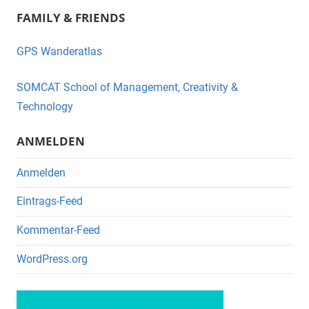
a
wi
FAMILY & FRIENDS
c
tt
e
er
GPS Wanderatlas
b
o
SOMCAT School of Management, Creativity &
o
Technology
k
ANMELDEN
Anmelden
Eintrags-Feed
Kommentar-Feed
WordPress.org