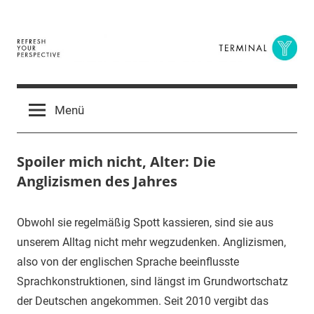
Zum
Inhalt
springen
Terminal
The
Digital
Y
Menü
Business
Magazine
Spoiler mich nicht, Alter: Die
Anglizismen des Jahres
30.
terminal-
Urbi
Obwohl sie regelmäßig Spott kassieren, sind sie aus
Januar
y
et
unserem Alltag nicht mehr wegzudenken. Anglizismen,
2016
orbi
also von der englischen Sprache beeinflusste
Sprachkonstruktionen, sind längst im Grundwortschatz
der Deutschen angekommen. Seit 2010 vergibt das