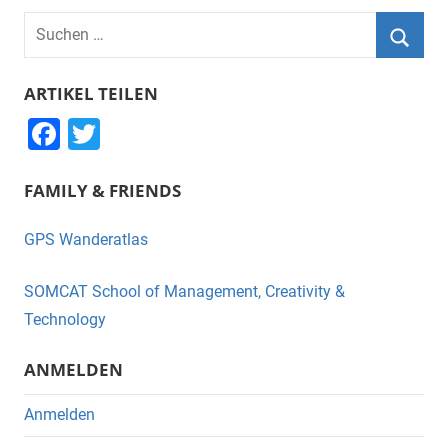
Suchen
nach:
Suche
ARTIKEL TEILEN
F
T
a
wi
FAMILY & FRIENDS
c
tt
e
er
GPS Wanderatlas
b
o
SOMCAT School of Management, Creativity &
o
Technology
k
ANMELDEN
Anmelden