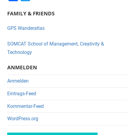
a
wi
FAMILY & FRIENDS
c
tt
e
er
GPS Wanderatlas
b
o
SOMCAT School of Management, Creativity &
o
Technology
k
ANMELDEN
Anmelden
Eintrags-Feed
Kommentar-Feed
WordPress.org