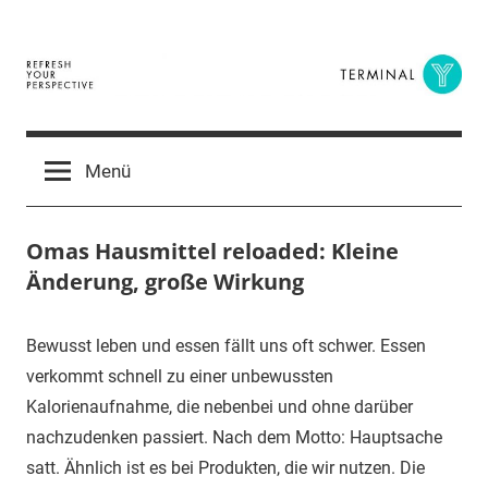
Zum
Inhalt
springen
Terminal
The
Digital
Y
Menü
Business
Magazine
Omas Hausmittel reloaded: Kleine
Änderung, große Wirkung
5.
terminal-
Urbi
Bewusst leben und essen fällt uns oft schwer. Essen
April
y
et
verkommt schnell zu einer unbewussten
2017
orbi
Kalorienaufnahme, die nebenbei und ohne darüber
nachzudenken passiert. Nach dem Motto: Hauptsache
satt. Ähnlich ist es bei Produkten, die wir nutzen. Die