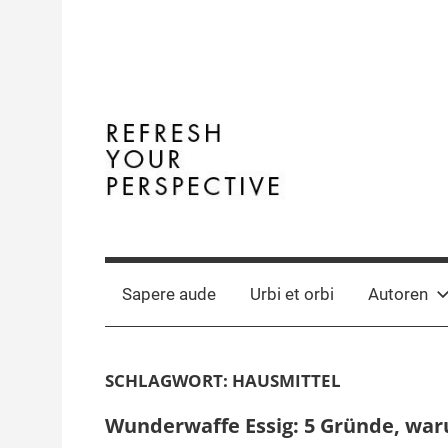
Zum
Inhalt
springen
Terminal
The
Digital
Y
Business
Sapere aude
Urbi et orbi
Autoren
Magazine
SCHLAGWORT:
HAUSMITTEL
Wunderwaffe Essig: 5 Gründe, waru