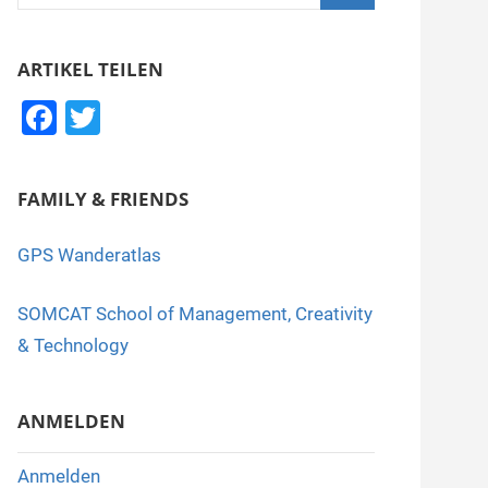
nach:
Suchen
ARTIKEL TEILEN
F
T
a
wi
c
tt
FAMILY & FRIENDS
e
er
b
GPS Wanderatlas
o
SOMCAT School of Management, Creativity
o
& Technology
k
ANMELDEN
Anmelden