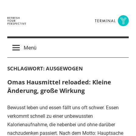
Zum
Inhalt
springen
Terminal
The
Digital
Y
Menü
Business
Magazine
SCHLAGWORT:
AUSGEWOGEN
Omas Hausmittel reloaded: Kleine
Änderung, große Wirkung
Bewusst leben und essen fällt uns oft schwer. Essen
verkommt schnell zu einer unbewussten
Kalorienaufnahme, die nebenbei und ohne darüber
nachzudenken passiert. Nach dem Motto: Hauptsache