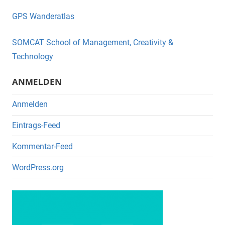
e
er
GPS Wanderatlas
b
o
SOMCAT School of Management, Creativity &
o
Technology
k
ANMELDEN
Anmelden
Eintrags-Feed
Kommentar-Feed
WordPress.org