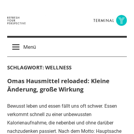
Zum
Inhalt
springen
Terminal
The
Digital
Y
Menü
Business
Magazine
SCHLAGWORT:
WELLNESS
Omas Hausmittel reloaded: Kleine
Änderung, große Wirkung
Bewusst leben und essen fällt uns oft schwer. Essen
verkommt schnell zu einer unbewussten
Kalorienaufnahme, die nebenbei und ohne darüber
nachzudenken passiert. Nach dem Motto: Hauptsache