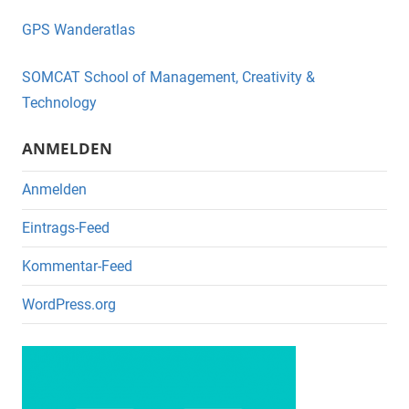
e
er
GPS Wanderatlas
b
o
SOMCAT School of Management, Creativity &
o
Technology
k
ANMELDEN
Anmelden
Eintrags-Feed
Kommentar-Feed
WordPress.org