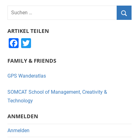
Suchen
nach:
Suche
ARTIKEL TEILEN
F
T
a
wi
FAMILY & FRIENDS
c
tt
e
er
GPS Wanderatlas
b
o
SOMCAT School of Management, Creativity &
o
Technology
k
ANMELDEN
Anmelden