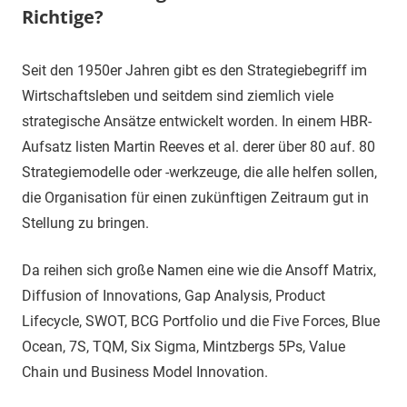
Richtige?
10.
terminal-
Sapere
Seit den 1950er Jahren gibt es den Strategiebegriff im
Januar
y
aude
Wirtschaftsleben und seitdem sind ziemlich viele
2023
strategische Ansätze entwickelt worden. In einem HBR-
Aufsatz listen Martin Reeves et al. derer über 80 auf. 80
Strategiemodelle oder -werkzeuge, die alle helfen sollen,
die Organisation für einen zukünftigen Zeitraum gut in
Stellung zu bringen.
Da reihen sich große Namen eine wie die Ansoff Matrix,
Diffusion of Innovations, Gap Analysis, Product
Lifecycle, SWOT, BCG Portfolio und die Five Forces, Blue
Ocean, 7S, TQM, Six Sigma, Mintzbergs 5Ps, Value
Chain und Business Model Innovation.