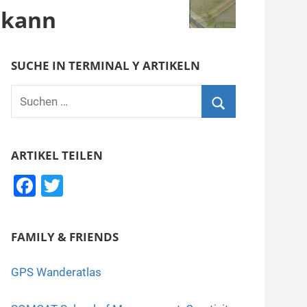
 kann
SUCHE IN TERMINAL Y ARTIKELN
Suchen
nach:
Suchen
ARTIKEL TEILEN
F
T
a
wi
c
tt
FAMILY & FRIENDS
e
er
b
GPS Wanderatlas
o