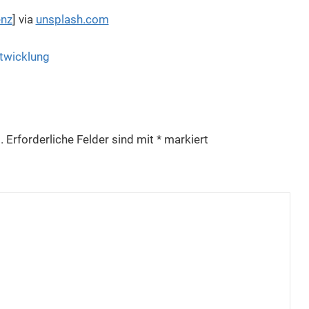
enz
] via
unsplash.com
ntwicklung
.
Erforderliche Felder sind mit
*
markiert