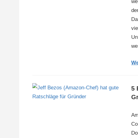
we
de
Da
vi
Un
we
We
5 
Gr
Am
Co
Do