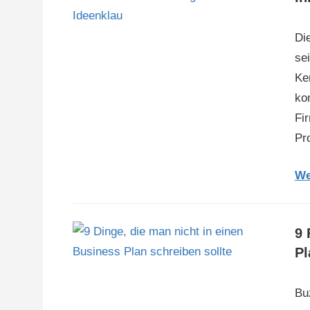
Di
se
Ke
ko
Fi
Pro
We
9 
Pl
Bu