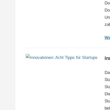
Do
Do
Un
za
We
In
Da
Sta
St
Di
St
be