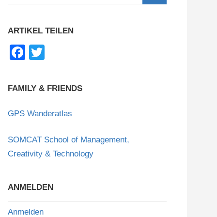
nach:
Suchen
ARTIKEL TEILEN
F
T
a
wi
c
tt
FAMILY & FRIENDS
e
er
b
GPS Wanderatlas
o
SOMCAT School of Management,
o
Creativity & Technology
k
ANMELDEN
Anmelden