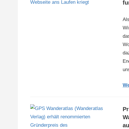
fu
Al
Wi
da
Wo
da
En
un
We
Pr
Wa
au