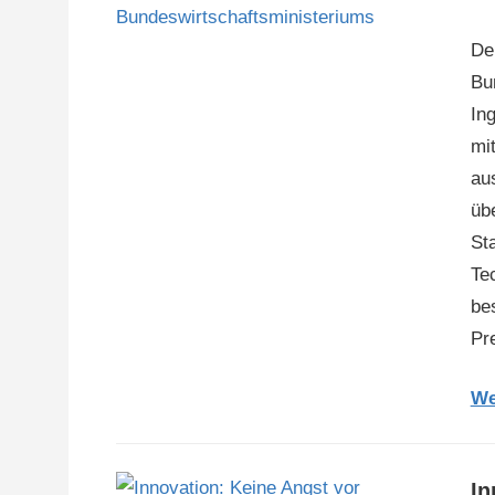
De
Bu
In
mi
au
üb
St
Te
be
Pr
We
In