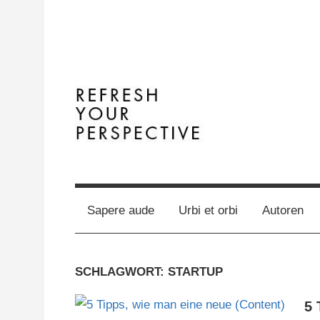
Zum
Inhalt
springen
The
Terminal
Digital
Business
Y
Sapere aude
Urbi et orbi
Autoren
Magazine
SCHLAGWORT:
STARTUP
5 