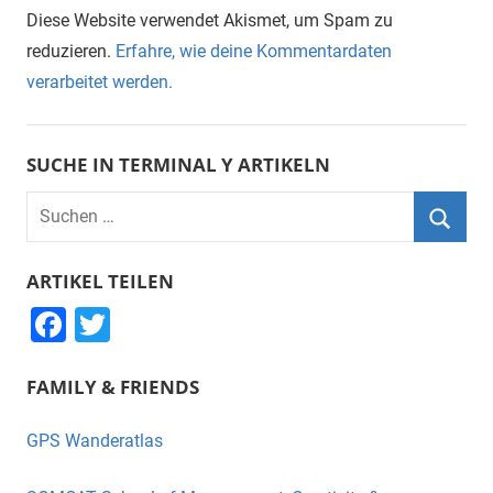
Diese Website verwendet Akismet, um Spam zu
reduzieren.
Erfahre, wie deine Kommentardaten
verarbeitet werden.
SUCHE IN TERMINAL Y ARTIKELN
Suchen
nach:
Suche
ARTIKEL TEILEN
F
T
a
wi
FAMILY & FRIENDS
c
tt
e
er
GPS Wanderatlas
b