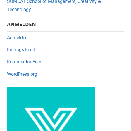
o
SOMCAT School of Management, Creativity &
o
Technology
k
ANMELDEN
Anmelden
Eintrags-Feed
Kommentar-Feed
WordPress.org