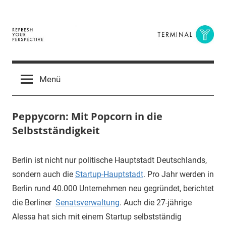
Zum
Inhalt
springen
Terminal
The
Digital
Y
Menü
Business
Magazine
Peppycorn: Mit Popcorn in die
Selbstständigkeit
25.
terminal-
Urbi
Berlin ist nicht nur politische Hauptstadt Deutschlands,
Oktober
y
et
sondern auch die
Startup-Hauptstadt
. Pro Jahr werden in
2016
orbi
Berlin rund 40.000 Unternehmen neu gegründet, berichtet
die Berliner
Senatsverwaltung
. Auch die 27-jährige
Alessa hat sich mit einem Startup selbstständig