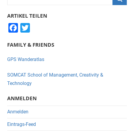
nach:
Suche
ARTIKEL TEILEN
F
T
a
wi
FAMILY & FRIENDS
c
tt
e
er
GPS Wanderatlas
b
o
SOMCAT School of Management, Creativity &
o
Technology
k
ANMELDEN
Anmelden
Eintrags-Feed