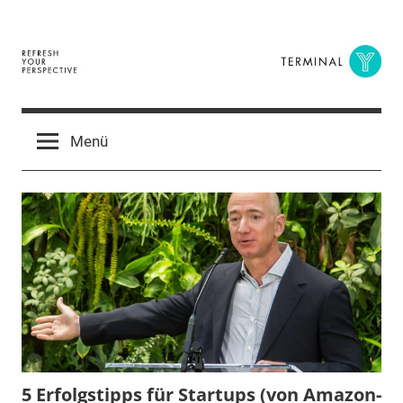
Zum
Inhalt
springen
Terminal
The
Digital
Y
Menü
Business
Magazine
5 Erfolgstipps für Startups (von Amazon-