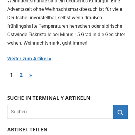
Weihnachtsmärkte sind ein deutsches Kulturgut. Eine
Adventszeit ohne Weihnachtsmarktbesuch ist für viele
Deutsche unvorstellbar, selbst wenn draußen
frühlingshafte Temperaturen herrschen oder sibirische
Ostwinde Eiskristalle bei Minus 15 Grad in die Gesichter
wehen. Weihnachtsmarkt geht immer!
Weiter zum Artikel
Beitragsnavigation
Nächste
1
2
»
Beiträge
SUCHE IN TERMINAL Y ARTIKELN
Suchen
nach:
Suche
ARTIKEL TEILEN