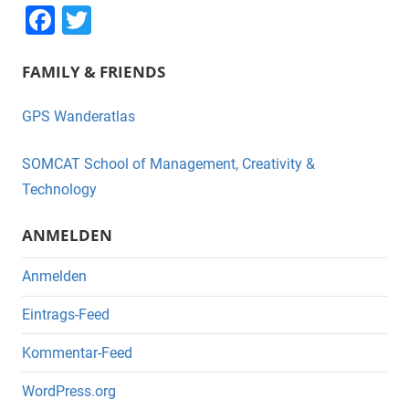
F
T
a
wi
FAMILY & FRIENDS
c
tt
e
er
GPS Wanderatlas
b
o
SOMCAT School of Management, Creativity &
o
Technology
k
ANMELDEN
Anmelden
Eintrags-Feed
Kommentar-Feed
WordPress.org