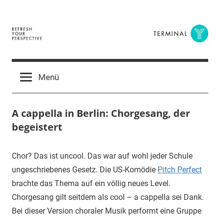
Zum
Inhalt
springen
Terminal
The
Digital
Y
Menü
Business
Magazine
A cappella in Berlin: Chorgesang, der
begeistert
27.
terminal-
Urbi
Chor? Das ist uncool. Das war auf wohl jeder Schule
Dezember
y
et
ungeschriebenes Gesetz. Die US-Komödie
Pitch Perfect
2015
orbi
brachte das Thema auf ein völlig neues Level.
Chorgesang gilt seitdem als cool – a cappella sei Dank.
Bei dieser Version choraler Musik performt eine Gruppe