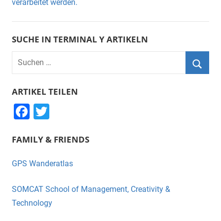
verarbeitet werden.
SUCHE IN TERMINAL Y ARTIKELN
Suchen
nach:
Suche
ARTIKEL TEILEN
F
T
a
wi
FAMILY & FRIENDS
c
tt
e
er
GPS Wanderatlas
b
o
SOMCAT School of Management, Creativity &
o
Technology