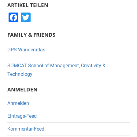
ARTIKEL TEILEN
F
T
a
wi
FAMILY & FRIENDS
c
tt
e
er
GPS Wanderatlas
b
o
SOMCAT School of Management, Creativity &
o
Technology
k
ANMELDEN
Anmelden
Eintrags-Feed
Kommentar-Feed