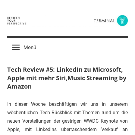
Zum
Inhalt
springen
Terminal
The
Digital
Y
Menü
Business
Magazine
Tech Review #5: LinkedIn zu Microsoft,
Apple mit mehr Siri,Music Streaming by
Amazon
14.
terminal-
Urbi
In dieser Woche beschäftigen wir uns in unserem
Juni
y
et
wöchentlichen Tech Rückblick mit Themen rund um die
2016
orbi
neuen Vorstellungen der gestrigen WWDC Keynote von
Apple, mit LinkedIns überraschendem Verkauf an