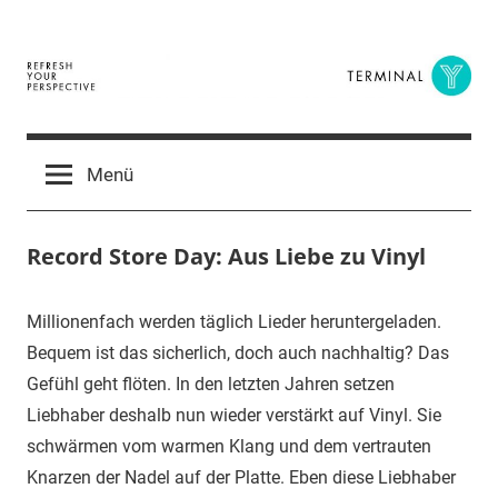
Zum
Inhalt
springen
Terminal
The
Digital
Y
Menü
Business
Magazine
Record Store Day: Aus Liebe zu Vinyl
16.
terminal-
Urbi
Millionenfach werden täglich Lieder heruntergeladen.
April
y
et
Bequem ist das sicherlich, doch auch nachhaltig? Das
2015
orbi
Gefühl geht flöten. In den letzten Jahren setzen
Liebhaber deshalb nun wieder verstärkt auf Vinyl. Sie
schwärmen vom warmen Klang und dem vertrauten
Knarzen der Nadel auf der Platte. Eben diese Liebhaber