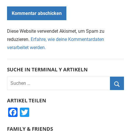
Diese Website verwendet Akismet, um Spam zu
reduzieren.
Erfahre, wie deine Kommentardaten
verarbeitet werden.
SUCHE IN TERMINAL Y ARTIKELN
Suchen
nach:
Suche
ARTIKEL TEILEN
F
T
a
wi
FAMILY & FRIENDS
c
tt