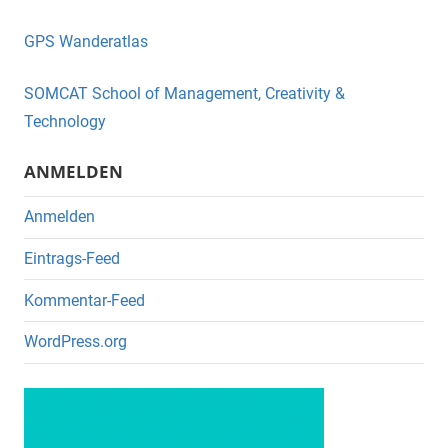
e
er
GPS Wanderatlas
b
o
SOMCAT School of Management, Creativity &
o
Technology
k
ANMELDEN
Anmelden
Eintrags-Feed
Kommentar-Feed
WordPress.org