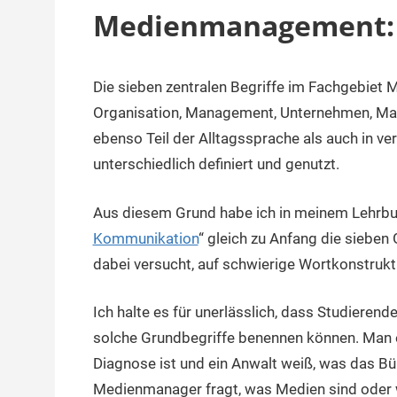
Medienmanagement: S
Die sieben zentralen Begriffe im Fachgebie
13.
terminal-
Sapere
Februar
y
aude
Organisation, Management, Unternehmen, Mark
2024
ebenso Teil der Alltagssprache als auch in ve
unterschiedlich definiert und genutzt.
Aus diesem Grund habe ich in meinem Lehrbu
Kommunikation
“ gleich zu Anfang die sieb
dabei versucht, auf schwierige Wortkonstruk
Ich halte es für unerlässlich, dass Studiere
solche Grundbegriffe benennen können. Man er
Diagnose ist und ein Anwalt weiß, was das B
Medienmanager fragt, was Medien sind oder wa