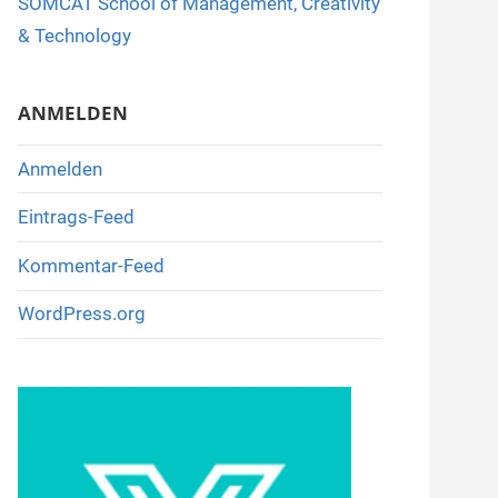
SOMCAT School of Management, Creativity
o
& Technology
k
ANMELDEN
Anmelden
Eintrags-Feed
Kommentar-Feed
WordPress.org