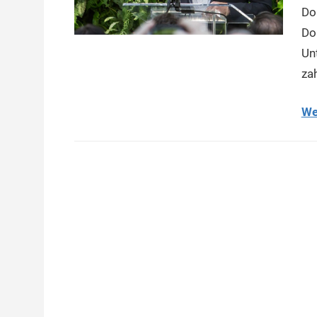
Do
Do
Un
za
We