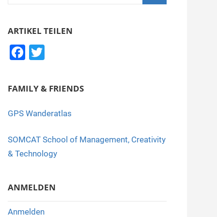
nach:
Suchen
ARTIKEL TEILEN
F
T
a
wi
c
tt
FAMILY & FRIENDS
e
er
b
GPS Wanderatlas
o
SOMCAT School of Management, Creativity
o
& Technology
k
ANMELDEN
Anmelden