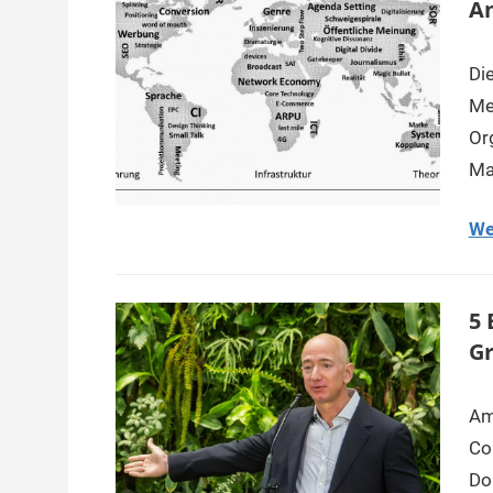
A
Di
Me
Or
Ma
We
5 
Gr
Am
Co
Do