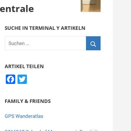
entrale
SUCHE IN TERMINAL Y ARTIKELN
Suchen
nach:
Suchen
ARTIKEL TEILEN
F
T
a
wi
c
tt
FAMILY & FRIENDS
e
er
b
GPS Wanderatlas
o