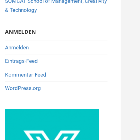
SOMCAT School of Management, Creativity
o
& Technology
k
ANMELDEN
Anmelden
Eintrags-Feed
Kommentar-Feed
WordPress.org