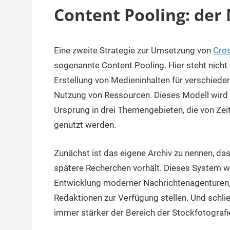
Content Pooling: der
Eine zweite Strategie zur Umsetzung von
Cros
17.
terminal-
Sapere
Juni
y
aude
sogenannte Content Pooling. Hier steht nich
2019
Erstellung von Medieninhalten für verschied
Nutzung von Ressourcen. Dieses Modell wird k
Ursprung in drei Themengebieten, die von Zei
genutzt werden.
Zunächst ist das eigene Archiv zu nennen, das 
spätere Recherchen vorhält. Dieses System wu
Entwicklung moderner Nachrichtenagenturen, 
Redaktionen zur Verfügung stellen. Und schlie
immer stärker der Bereich der Stockfotografie, 