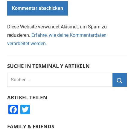
Diese Website verwendet Akismet, um Spam zu
reduzieren.
Erfahre, wie deine Kommentardaten
verarbeitet werden.
SUCHE IN TERMINAL Y ARTIKELN
Suchen
nach:
Suche
ARTIKEL TEILEN
F
T
a
wi
FAMILY & FRIENDS
c
tt