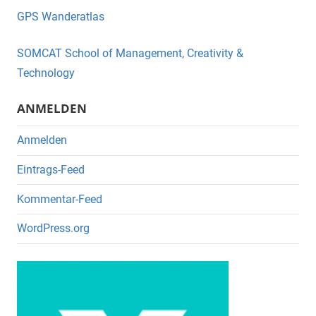
e
er
GPS Wanderatlas
b
o
SOMCAT School of Management, Creativity &
o
Technology
k
ANMELDEN
Anmelden
Eintrags-Feed
Kommentar-Feed
WordPress.org