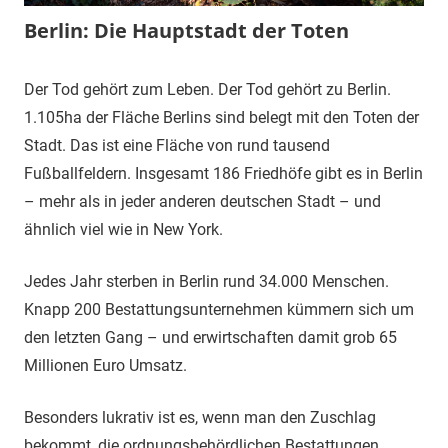
Berlin: Die Hauptstadt der Toten
5.
terminal-
Urbi
Der Tod gehört zum Leben. Der Tod gehört zu Berlin.
Dezember
y
et
1.105ha der Fläche Berlins sind belegt mit den Toten der
2018
orbi
Stadt. Das ist eine Fläche von rund tausend
Fußballfeldern. Insgesamt 186 Friedhöfe gibt es in Berlin
– mehr als in jeder anderen deutschen Stadt – und
ähnlich viel wie in New York.
Jedes Jahr sterben in Berlin rund 34.000 Menschen.
Knapp 200 Bestattungsunternehmen kümmern sich um
den letzten Gang – und erwirtschaften damit grob 65
Millionen Euro Umsatz.
Besonders lukrativ ist es, wenn man den Zuschlag
bekommt, die ordnungsbehördlichen Bestattungen