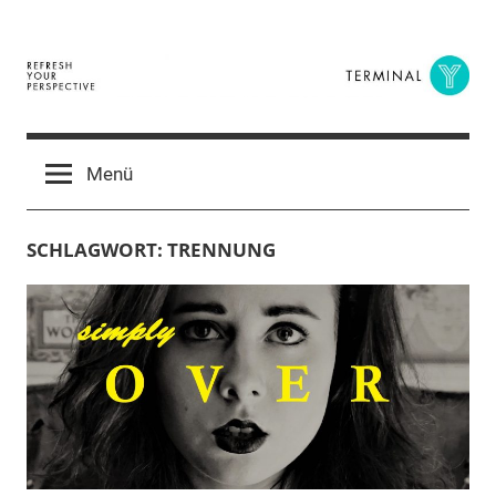
Zum
Inhalt
springen
Terminal
The
Digital
Y
Menü
Business
Magazine
SCHLAGWORT:
TRENNUNG