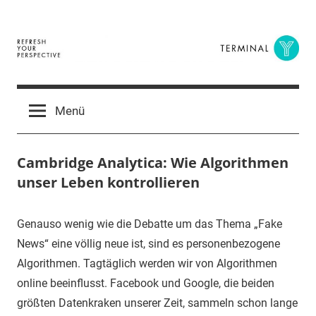
Zum
Inhalt
springen
Terminal
The
Digital
Y
Menü
Business
Magazine
Cambridge Analytica: Wie Algorithmen
unser Leben kontrollieren
22.
terminal-
Urbi
Genauso wenig wie die Debatte um das Thema „Fake
Dezember
y
et
News“ eine völlig neue ist, sind es personenbezogene
2016
orbi
Algorithmen. Tagtäglich werden wir von Algorithmen
online beeinflusst. Facebook und Google, die beiden
größten Datenkraken unserer Zeit, sammeln schon lange