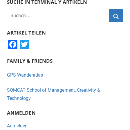
SUCHE IN TERMINAL Y ARTIKELN
Suchen
nach:
Suche
ARTIKEL TEILEN
F
T
a
wi
FAMILY & FRIENDS
c
tt
e
er
GPS Wanderatlas
b
o
SOMCAT School of Management, Creativity &
o
Technology
k
ANMELDEN
Anmelden