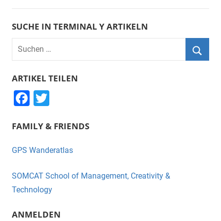
SUCHE IN TERMINAL Y ARTIKELN
Suchen
nach:
Suche
ARTIKEL TEILEN
F
T
a
wi
FAMILY & FRIENDS
c
tt
e
er
GPS Wanderatlas
b
o
SOMCAT School of Management, Creativity &
o
Technology
k
ANMELDEN