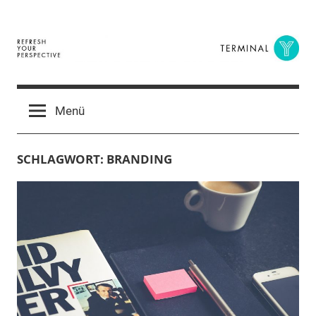
Zum
Inhalt
springen
Terminal
The
Digital
Y
Menü
Business
Magazine
SCHLAGWORT:
BRANDING