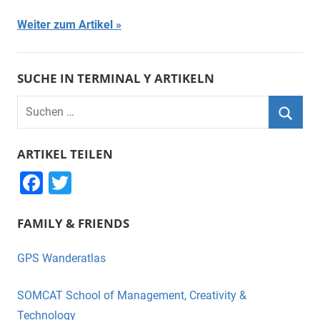
Weiter zum Artikel
SUCHE IN TERMINAL Y ARTIKELN
Suchen
nach:
Suche
ARTIKEL TEILEN
F
T
a
wi
FAMILY & FRIENDS
c
tt
e
er
GPS Wanderatlas
b
o
SOMCAT School of Management, Creativity &
o
Technology