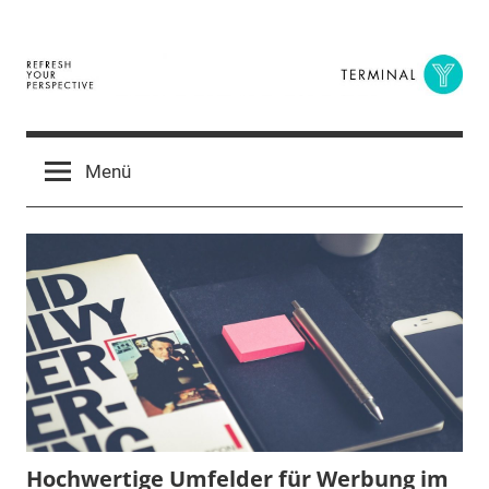
Zum
Inhalt
springen
Terminal
The
Digital
Y
Menü
Business
Magazine
Hochwertige Umfelder für Werbung im