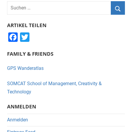
Suchen
nach:
Suche
ARTIKEL TEILEN
F
T
a
wi
FAMILY & FRIENDS
c
tt
e
er
GPS Wanderatlas
b
o
SOMCAT School of Management, Creativity &
o
Technology
k
ANMELDEN
Anmelden