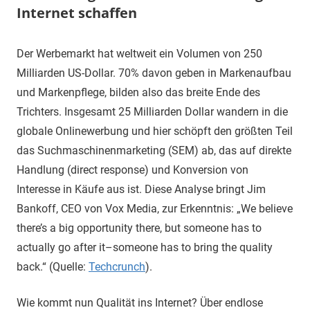
Internet schaffen
25.
terminal-
Sapere
Der Werbemarkt hat weltweit ein Volumen von 250
Juli
y
aude
Milliarden US-Dollar. 70% davon geben in Markenaufbau
2019
und Markenpflege, bilden also das breite Ende des
Trichters. Insgesamt 25 Milliarden Dollar wandern in die
globale Onlinewerbung und hier schöpft den größten Teil
das Suchmaschinenmarketing (SEM) ab, das auf direkte
Handlung (direct response) und Konversion von
Interesse in Käufe aus ist. Diese Analyse bringt Jim
Bankoff, CEO von Vox Media, zur Erkenntnis: „We believe
there’s a big opportunity there, but someone has to
actually go after it–someone has to bring the quality
back.“ (Quelle:
Techcrunch
).
Wie kommt nun Qualität ins Internet? Über endlose