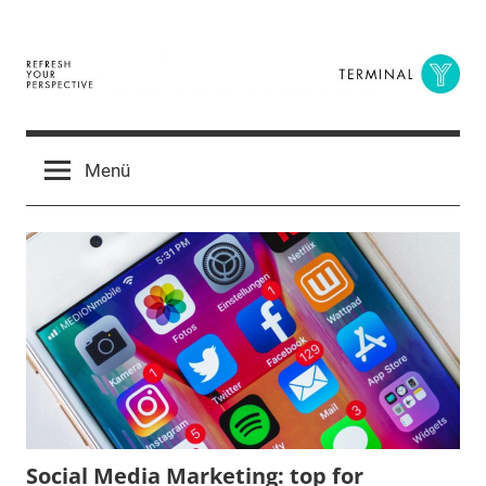
Zum
Inhalt
springen
Terminal
The
Digital
Y
Menü
Business
Magazine
Social Media Marketing: top for