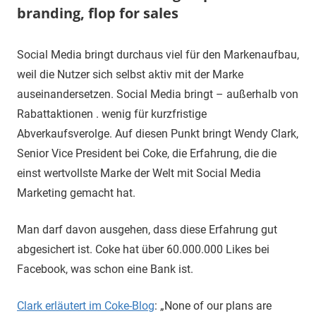
branding, flop for sales
1.
terminal-
Sapere
Social Media bringt durchaus viel für den Markenaufbau,
Juni
y
aude
weil die Nutzer sich selbst aktiv mit der Marke
2019
auseinandersetzen. Social Media bringt – außerhalb von
Rabattaktionen . wenig für kurzfristige
Abverkaufsverolge. Auf diesen Punkt bringt Wendy Clark,
Senior Vice President bei Coke, die Erfahrung, die die
einst wertvollste Marke der Welt mit Social Media
Marketing gemacht hat.
Man darf davon ausgehen, dass diese Erfahrung gut
abgesichert ist. Coke hat über 60.000.000 Likes bei
Facebook, was schon eine Bank ist.
Clark erläutert im Coke-Blog
: „None of our plans are