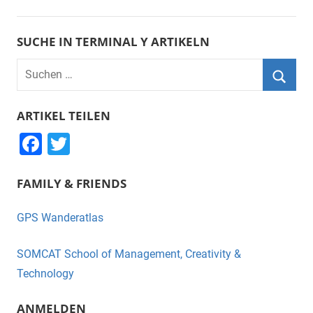
SUCHE IN TERMINAL Y ARTIKELN
Suchen
nach:
Suche
ARTIKEL TEILEN
F
T
a
wi
FAMILY & FRIENDS
c
tt
e
er
GPS Wanderatlas
b
o
SOMCAT School of Management, Creativity &
o
Technology
k
ANMELDEN