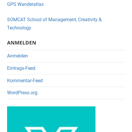
e
er
GPS Wanderatlas
b
o
SOMCAT School of Management, Creativity &
o
Technology
k
ANMELDEN
Anmelden
Eintrags-Feed
Kommentar-Feed
WordPress.org