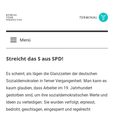
Zum
Inhalt
springen
Terminal
The
Digital
Y
Menü
Business
Magazine
Streicht das S aus SPD!
3.
terminal-
Urbi
Es scheint, als lägen die Glanzzeiten der deutschen
Juli
y
et
Sozialdemokraten in ferner Vergangenheit. Man kann es
2015
orbi
kaum glauben, dass Arbeiter im 19. Jahrhundert
gestorben sind, um ihre sozialdemokratischen Werte und
Ideen zu verteidigen. Sie wurden verfolgt, erpresst,
bedroht, geschlagen, eingesperrt und regelrecht