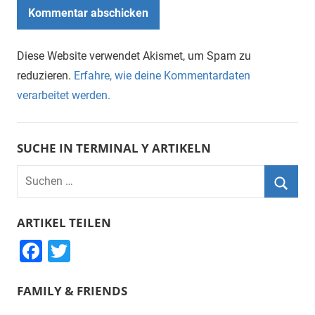
Diese Website verwendet Akismet, um Spam zu
reduzieren.
Erfahre, wie deine Kommentardaten
verarbeitet werden.
SUCHE IN TERMINAL Y ARTIKELN
Suchen
nach:
Suche
ARTIKEL TEILEN
F
T
a
wi
FAMILY & FRIENDS
c
tt