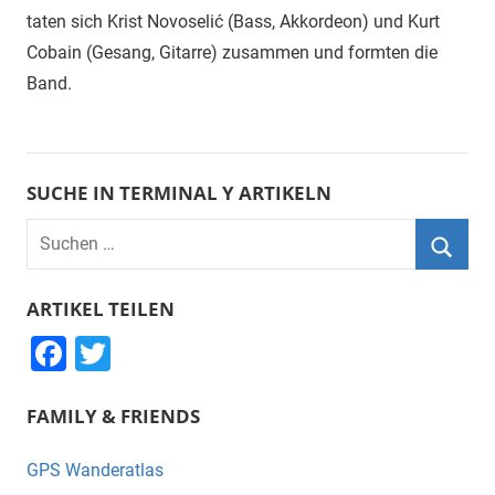
taten sich Krist Novoselić (Bass, Akkordeon) und Kurt
Cobain (Gesang, Gitarre) zusammen und formten die
Band.
SUCHE IN TERMINAL Y ARTIKELN
Suchen
nach:
Suche
ARTIKEL TEILEN
F
T
a
wi
FAMILY & FRIENDS
c
tt
e
er
GPS Wanderatlas