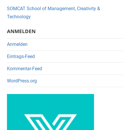
b
o
SOMCAT School of Management, Creativity &
o
Technology
k
ANMELDEN
Anmelden
Eintrags-Feed
Kommentar-Feed
WordPress.org