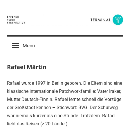
Zum
Inhalt
springen
Terminal
The
Digital
Y
Menü
Business
Magazine
Rafael Märtin
Rafael wurde 1997 in Berlin geboren. Die Eltern sind eine
klassische internationale Patchworkfamilie: Vater Iraker,
Mutter Deutsch-Finnin. Rafael lernte schnell die Vorzüge
der Großstadt kennen – Stichwort: BVG. Der Schulweg
war niemals kürzer als eine Stunde. Trotzdem. Rafael
liebt das Reisen (> 20 Länder).