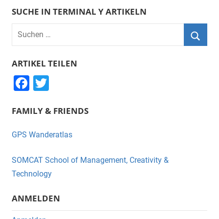
SUCHE IN TERMINAL Y ARTIKELN
Suchen
nach:
Suche
ARTIKEL TEILEN
F
T
a
wi
FAMILY & FRIENDS
c
tt
e
er
GPS Wanderatlas
b
o
SOMCAT School of Management, Creativity &
o
Technology
k
ANMELDEN