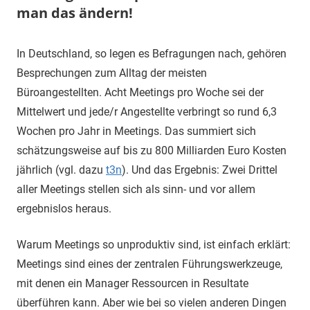
man das ändern!
21.
terminal-
Sapere
In Deutschland, so legen es Befragungen nach, gehören
Februar
y
aude
Besprechungen zum Alltag der meisten
2023
Büroangestellten. Acht Meetings pro Woche sei der
Mittelwert und jede/r Angestellte verbringt so rund 6,3
Wochen pro Jahr in Meetings. Das summiert sich
schätzungsweise auf bis zu 800 Milliarden Euro Kosten
jährlich (vgl. dazu
t3n
). Und das Ergebnis: Zwei Drittel
aller Meetings stellen sich als sinn- und vor allem
ergebnislos heraus.
Warum Meetings so unproduktiv sind, ist einfach erklärt:
Meetings sind eines der zentralen Führungswerkzeuge,
mit denen ein Manager Ressourcen in Resultate
überführen kann. Aber wie bei so vielen anderen Dingen