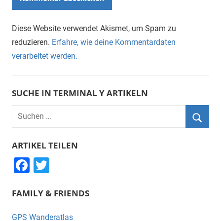
Diese Website verwendet Akismet, um Spam zu
reduzieren.
Erfahre, wie deine Kommentardaten
verarbeitet werden.
SUCHE IN TERMINAL Y ARTIKELN
Suchen
nach:
Suche
ARTIKEL TEILEN
F
T
a
wi
FAMILY & FRIENDS
c
tt
e
er
GPS Wanderatlas