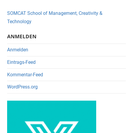
b
o
SOMCAT School of Management, Creativity &
o
Technology
k
ANMELDEN
Anmelden
Eintrags-Feed
Kommentar-Feed
WordPress.org