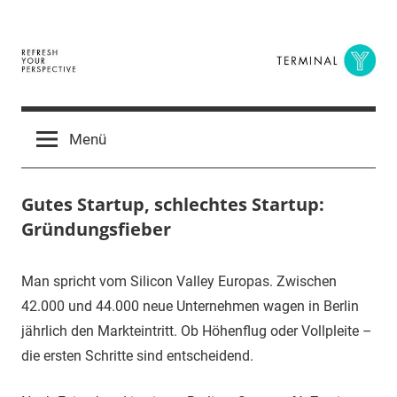
Zum
Inhalt
springen
Terminal
The
Digital
Y
Menü
Business
Magazine
Gutes Startup, schlechtes Startup:
Gründungsfieber
21.
terminal-
Urbi
Man spricht vom Silicon Valley Europas. Zwischen
Januar
y
et
42.000 und 44.000 neue Unternehmen wagen in Berlin
2015
orbi
jährlich den Markteintritt. Ob Höhenflug oder Vollpleite –
die ersten Schritte sind entscheidend.